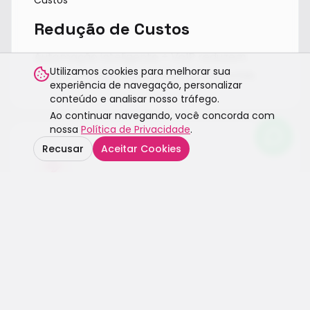
Redução de Custos
Automação inteligente + VoIP reduzem
Utilizamos cookies para melhorar sua
drasticamente seus custos operacionais.
experiência de navegação, personalizar
conteúdo e analisar nosso tráfego.
Ao continuar navegando, você concorda com
nossa
Política de Privacidade
.
Recusar
Aceitar Cookies
99.9%
SLA
Escala e Performance
Infraestrutura elástica que cresce com sua